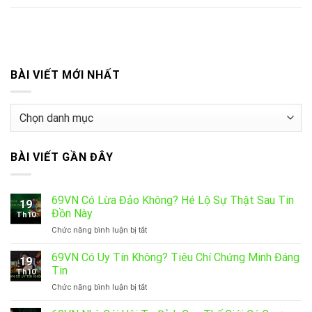
BÀI VIẾT MỚI NHẤT
BÀI
VIẾT
MỚI
BÀI VIẾT GẦN ĐÂY
NHẤT
69VN Có Lừa Đảo Không? Hé Lộ Sự Thật Sau Tin
19
Đồn Này
Th10
ở
Chức năng bình luận bị tắt
69VN
Có
69VN Có Uy Tín Không? Tiêu Chí Chứng Minh Đáng
19
Lừa
Tin
Th10
Đảo
ở
Chức năng bình luận bị tắt
Không?
69VN
Hé
Có