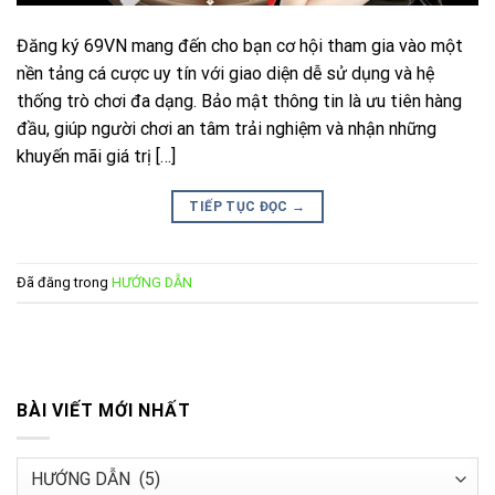
Đăng ký 69VN mang đến cho bạn cơ hội tham gia vào một
nền tảng cá cược uy tín với giao diện dễ sử dụng và hệ
thống trò chơi đa dạng. Bảo mật thông tin là ưu tiên hàng
đầu, giúp người chơi an tâm trải nghiệm và nhận những
khuyến mãi giá trị […]
TIẾP TỤC ĐỌC
→
Đã đăng trong
HƯỚNG DẪN
BÀI VIẾT MỚI NHẤT
BÀI
VIẾT