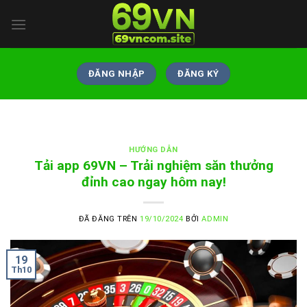
Chuyển
đến
nội
dung
ĐĂNG NHẬP
ĐĂNG KÝ
HƯỚNG DẪN
Tải app 69VN – Trải nghiệm săn thưởng
đỉnh cao ngay hôm nay!
ĐÃ ĐĂNG TRÊN
19/10/2024
BỞI
ADMIN
19
Th10