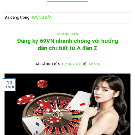
Đã đăng trong
HƯỚNG DẪN
HƯỚNG DẪN
Đăng ký 69VN nhanh chóng với hướng
dẫn chi tiết từ A đến Z
ĐÃ ĐĂNG TRÊN
10/10/2024
BỞI
ADMIN
10
Th10