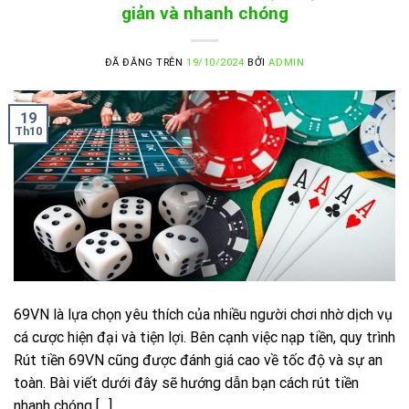
giản và nhanh chóng
ĐÃ ĐĂNG TRÊN
19/10/2024
BỞI
ADMIN
19
Th10
69VN là lựa chọn yêu thích của nhiều người chơi nhờ dịch vụ
cá cược hiện đại và tiện lợi. Bên cạnh việc nạp tiền, quy trình
Rút tiền 69VN cũng được đánh giá cao về tốc độ và sự an
toàn. Bài viết dưới đây sẽ hướng dẫn bạn cách rút tiền
nhanh chóng […]