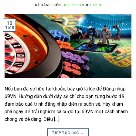
ĐÃ ĐĂNG TRÊN
10/10/2024
BỞI
ADMIN
10
Th10
Nếu bạn đã sở hữu tài khoản, bây giờ là lúc để Đăng nhập
69VN. Hướng dẫn dưới đây sẽ chỉ cho bạn từng bước để
đảm bảo quá trình đăng nhập diễn ra suôn sẻ. Hãy khám
phá ngay để trải nghiệm cá cược tại 69VN một cách nhanh
chóng và dễ dàng. Điều […]
TIẾP TỤC ĐỌC
→